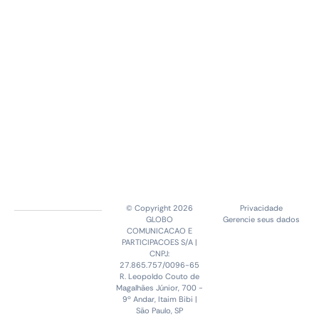
© Copyright 2026
Privacidade
GLOBO
Gerencie seus dados
COMUNICACAO E
PARTICIPACOES S/A |
CNPJ:
27.865.757/0096-65
R. Leopoldo Couto de
Magalhães Júnior, 700 -
9º Andar, Itaim Bibi |
São Paulo, SP