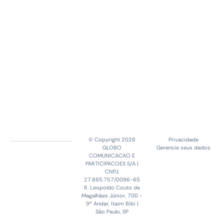
© Copyright 2026
Privacidade
GLOBO
Gerencie seus dados
COMUNICACAO E
PARTICIPACOES S/A |
CNPJ:
27.865.757/0096-65
R. Leopoldo Couto de
Magalhães Júnior, 700 -
9º Andar, Itaim Bibi |
São Paulo, SP