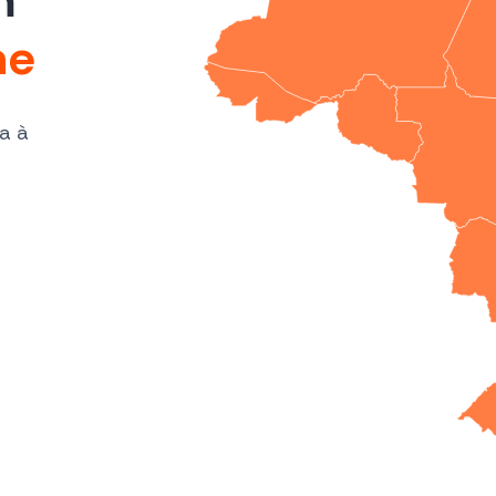
m
ne
a à