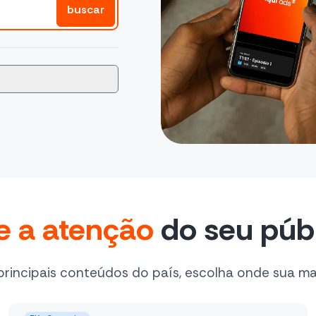
buscar
e a atenção
do seu púb
principais conteúdos do país, escolha onde sua m