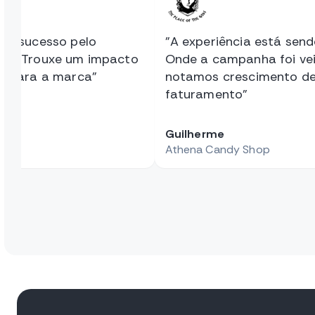
 de sucesso pelo
"A experiência está send
to. Trouxe um impacto
Onde a campanha foi vei
vo para a marca"
notamos crescimento d
faturamento"
Guilherme
ão
Athena Candy Shop