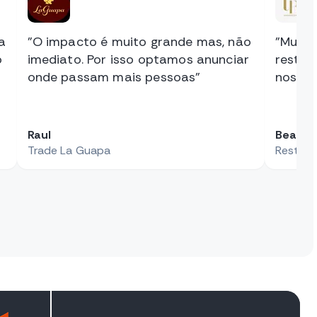
a
"O impacto é muito grande mas, não
"Muito
o
imediato. Por isso optamos anunciar
restau
onde passam mais pessoas"
nos el
Raul
Beatriz
Trade La Guapa
Restaur