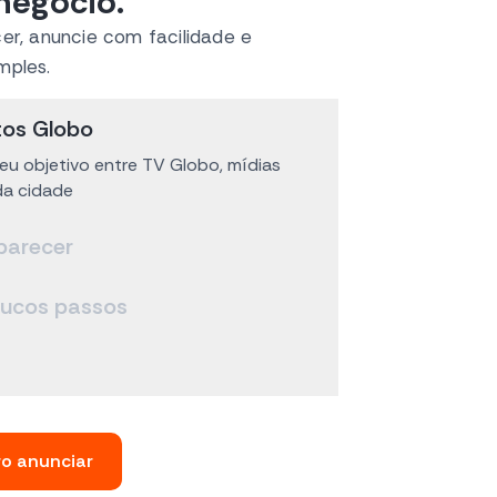
negócio.
er, anuncie com facilidade e
mples.
tos Globo
eu objetivo entre TV Globo, mídias
 da cidade
parecer
oucos passos
o anunciar