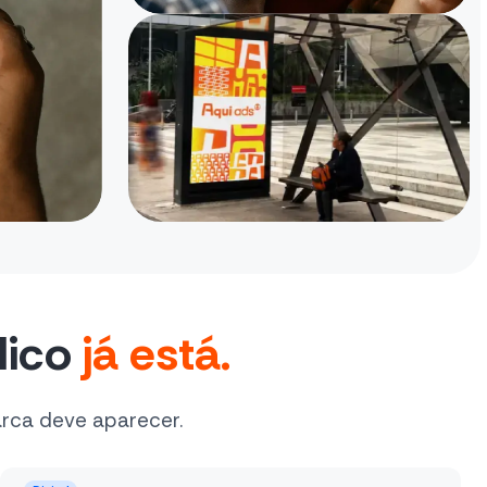
lico
já está.
arca deve aparecer.