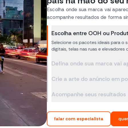
país na mão do seu 
Escolha onde sua marca vai aparec
acompanhe resultados de forma si
Escolha entre OOH ou Produ
Selecione os pacotes ideais para o s
digitais, telas nas ruas e elevadores
Defina onde sua marca vai a
Crie a arte do anúncio em p
Acompanhe seus resultados
falar com especialista
quer