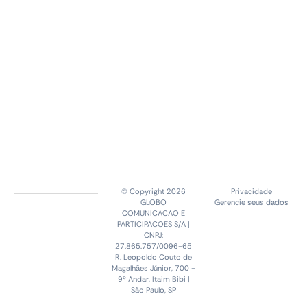
© Copyright 2026
Privacidade
GLOBO
Gerencie seus dados
COMUNICACAO E
PARTICIPACOES S/A |
CNPJ:
27.865.757/0096-65
R. Leopoldo Couto de
Magalhães Júnior, 700 -
9º Andar, Itaim Bibi |
São Paulo, SP