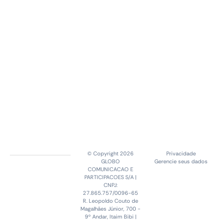
© Copyright 2026
Privacidade
GLOBO
Gerencie seus dados
COMUNICACAO E
PARTICIPACOES S/A |
CNPJ:
27.865.757/0096-65
R. Leopoldo Couto de
Magalhães Júnior, 700 -
9º Andar, Itaim Bibi |