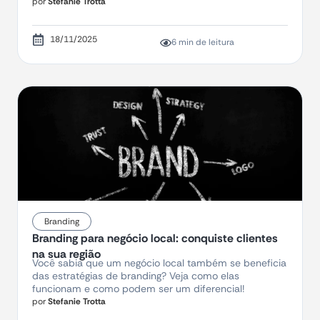
por
Stefanie Trotta
18/11/2025
6 min de leitura
Branding
Branding para negócio local: conquiste clientes
na sua região
Você sabia que um negócio local também se beneficia
das estratégias de branding? Veja como elas
funcionam e como podem ser um diferencial!
por
Stefanie Trotta