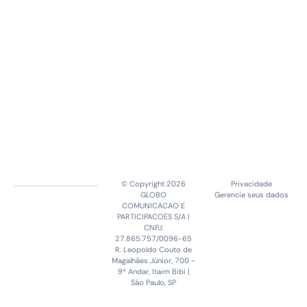
© Copyright 2026
Privacidade
GLOBO
Gerencie seus dados
COMUNICACAO E
PARTICIPACOES S/A |
CNPJ:
27.865.757/0096-65
R. Leopoldo Couto de
Magalhães Júnior, 700 -
9º Andar, Itaim Bibi |
São Paulo, SP