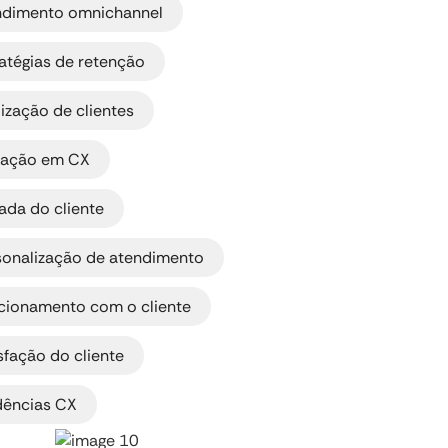
ndimento omnichannel
,
atégias de retenção
,
lização de clientes
,
vação em CX
,
ada do cliente
,
sonalização de atendimento
,
acionamento com o cliente
,
sfação do cliente
dências CX