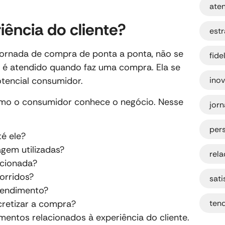
ate
iência do cliente?
estr
 jornada de compra de ponta a ponta, não se
fide
é atendido quando faz uma compra. Ela se
otencial consumidor.
ino
omo o consumidor conhece o negócio. Nesse
jorn
per
é ele?
gem utilizadas?
rel
ecionada?
orridos?
sati
tendimento?
cretizar a compra?
ten
entos relacionados à experiência do cliente.