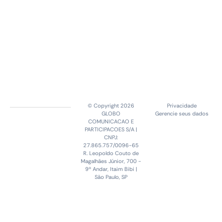
© Copyright 2026
Privacidade
GLOBO
Gerencie seus dados
COMUNICACAO E
PARTICIPACOES S/A |
CNPJ:
27.865.757/0096-65
R. Leopoldo Couto de
Magalhães Júnior, 700 -
9º Andar, Itaim Bibi |
São Paulo, SP