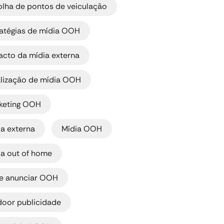
olha de pontos de veiculação
,
ratégias de mídia OOH
,
acto da mídia externa
,
alização de mídia OOH
,
keting OOH
,
,
ia externa
Mídia OOH
,
ia out of home
,
e anunciar OOH
,
door publicidade
,