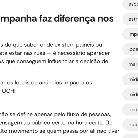
esc
ampanha faz diferença nos
est
imp
is do que saber onde existem painéis ou
loc
asta estar nas ruas — é necessário aparecer
os que conseguem influenciar a decisão de
mar
míd
ar os locais de anúncios impacta os
a OOH!
míd
ond
ão se define apenas pelo fluxo de pessoas,
nsagem ao público certo, na hora certa. De
out
alto movimento se quem passa por ali não tiver