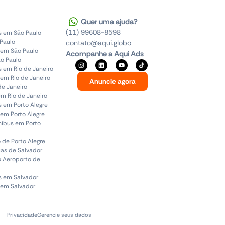
Quer uma ajuda?
(11) 99608-8598
s em São Paulo
 Paulo
contato@aqui.globo
 em São Paulo
Acompanhe a Aqui Ads
o Paulo
s em Rio de Janeiro
em Rio de Janeiro
Anuncie agora
de Janeiro
em Rio de Janeiro
s em Porto Alegre
em Porto Alegre
ônibus em Porto
 de Porto Alegre
uas de Salvador
o Aeroporto de
s em Salvador
 em Salvador
Privacidade
Gerencie seus dados