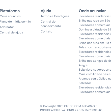
Plataforma
Ajuda
Onde anunciar
Meus anuncios
Termos e Condições
Elevadores residenciai
Brilhe nas ruas em São
Plano de mídia com IA
Central do
Elevadores comerciais
conhecimento
Adcreator
Domine a cidade de Sã
Contato
Central de ajuda
Elevadores residenciai
Elevadores comerciais 
Brilhe nas ruas em Rio 
Telas nos transportes 
Elevadores residenciai
Elevadores comerciais 
Brilhe nos abrigos de 
Alegre
Seja visto no Aeroporto
Mais visibilidade nas r
Alcance seu público n
Salvador
Elevadores residenciai
Elevadores comerciais
© Copyright 2026 GLOBO COMUNICACAO E
PARTICIPACOES S/A | CNPJ: 27.865.757/0096-65