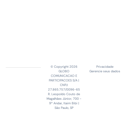
© Copyright 2026
Privacidade
GLOBO
Gerencie seus dados
COMUNICACAO E
PARTICIPACOES S/A |
CNPJ:
27.865.757/0096-65
R. Leopoldo Couto de
Magalhães Júnior, 700 -
9º Andar, Itaim Bibi |
São Paulo, SP