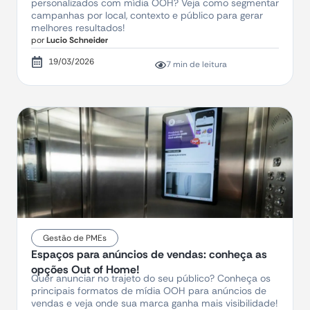
personalizados com mídia OOH? Veja como segmentar
campanhas por local, contexto e público para gerar
melhores resultados!
por
Lucio Schneider
19/03/2026
7 min de leitura
Gestão de PMEs
Espaços para anúncios de vendas: conheça as
opções Out of Home!
Quer anunciar no trajeto do seu público? Conheça os
principais formatos de mídia OOH para anúncios de
vendas e veja onde sua marca ganha mais visibilidade!