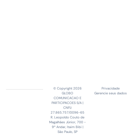
© Copyright 2026
Privacidade
GLOBO
Gerencie seus dados
COMUNICACAO E
PARTICIPACOES S/A |
CNPJ:
27.865.757/0096-65
R. Leopoldo Couto de
Magalhães Júnior, 700 -
9º Andar, Itaim Bibi |
São Paulo, SP