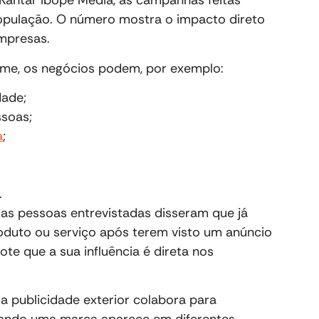
 Kantar Ibope Media, as campanhas feitas
pulação. O número mostra o impacto direto
empresas.
me, os negócios podem, por exemplo:
dade;
ssoas;
a
;
.
s pessoas entrevistadas disseram que já
uto ou serviço após terem visto um anúncio
note que a sua influência é direta nos
a publicidade exterior colabora para