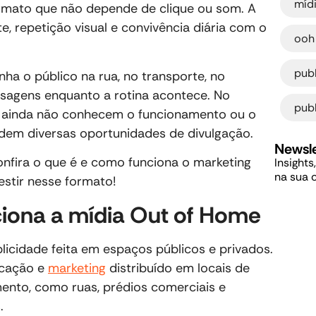
míd
rmato que não depende de clique ou som. A
e, repetição visual e convivência diária com o
ooh
pub
 o público na rua, no transporte, no
nsagens enquanto a rotina acontece. No
publ
s ainda não conhecem o funcionamento ou o
rdem diversas oportunidades de divulgação.
Newsle
confira o que é e como funciona o marketing
Insights
na sua 
stir nesse formato!
iona a mídia Out of Home
icidade feita em espaços públicos e privados.
icação e
marketing
distribuído em locais de
mento, como ruas, prédios comerciais e
s.