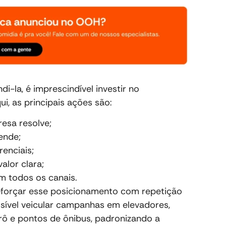
i-la, é imprescindível investir no
i, as principais ações são:
esa resolve;
ende;
renciais;
alor clara;
 todos os canais.
eforçar esse posicionamento com repetição
ossível veicular campanhas em elevadores,
rô e pontos de ônibus, padronizando a