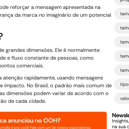
 pode reforçar a mensagem apresentada na
tam
brança da marca no imaginário de um potencial
tam
?
tam
 de grandes dimensões. Ele é normalmente
tam
dade e fluxo constante de pessoas, como
 pontos comerciais.
tam
 a atenção rapidamente, usando mensagens
tip
 de impacto. No Brasil, o padrão mais comum de
as dimensões podem variar de acordo com o
val
ção de cada cidade.
Newsle
Insights
na sua 