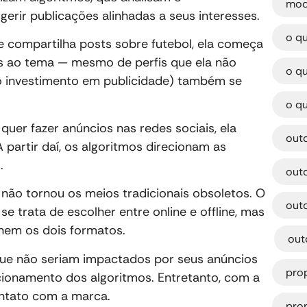
mod
erir publicações alinhadas a seus interesses.
o q
 compartilha posts sobre futebol, ela começa
as ao tema — mesmo de perfis que ela não
o q
o investimento em publicidade) também se
o qu
er fazer anúncios nas redes sociais, ela
out
 partir daí, os algoritmos direcionam as
s.
out
 não tornou os meios tradicionais obsoletos. O
out
 trata de escolher entre online e offline, mas
,
inem os dois formatos.
out
ue não seriam impactados por seus anúncios
pro
cionamento dos algoritmos. Entretanto, com a
ontato com a marca.
pro