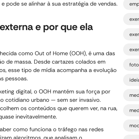
 e pode se alinhar à sua estratégia de vendas.
emp
exe
externa e por que ela
exe
exe
nhecida como Out of Home (OOH), é uma das
ão de massa. Desde cartazes colados em
fot
dos, esse tipo de mídia acompanha a evolução
as pessoas.
ide
ting digital, o OOH mantém sua força por
med
 cotidiano urbano — sem ser invasivo.
scolhem os conteúdos que querem ver, na rua,
med
uase inevitavelmente.
mod
saber como funciona o tráfego nas redes
lizam algoritmos, que analisam o