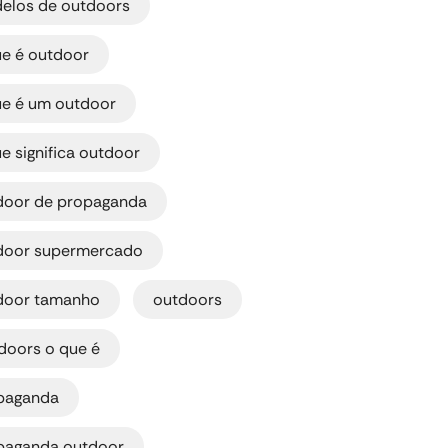
elos de outdoors
,
ue é outdoor
,
ue é um outdoor
,
e significa outdoor
,
door de propaganda
,
door supermercado
,
door tamanho
outdoors
,
doors o que é
,
paganda
,
paganda outdoor