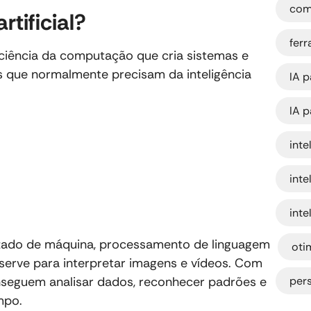
com
rtificial?
fer
da ciência da computação que cria sistemas e
s que normalmente precisam da inteligência
IA p
IA p
inte
inte
inte
,
izado de máquina, processamento de linguagem
oti
 serve para interpretar imagens e vídeos. Com
nseguem analisar dados, reconhecer padrões e
per
mpo.