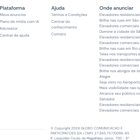
Plataforma
Ajuda
Onde anunciar
Meus anuncios
Termos e Condições
Elevadores residenciai
Brilhe nas ruas em São
Plano de mídia com IA
Central do
Elevadores comerciais
conhecimento
Adcreator
Domine a cidade de Sã
Contato
Central de ajuda
Elevadores residenciai
Elevadores comerciais 
Brilhe nas ruas em Rio 
Telas nos transportes 
Elevadores residenciai
Elevadores comerciais 
Brilhe nos abrigos de 
Alegre
Seja visto no Aeroporto
Mais visibilidade nas r
Alcance seu público n
Salvador
Elevadores residenciai
Elevadores comerciais
© Copyright 2026 GLOBO COMUNICACAO E
PARTICIPACOES S/A | CNPJ: 27.865.757/0096-65
R. Leopoldo Couto de Magalhães Júnior, 700 - 9º