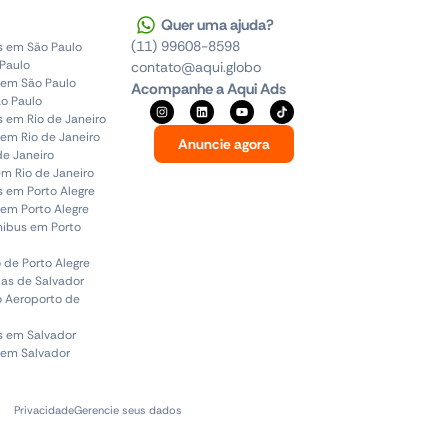
Quer uma ajuda?
(11) 99608-8598
s em São Paulo
 Paulo
contato@aqui.globo
 em São Paulo
Acompanhe a Aqui Ads
o Paulo
s em Rio de Janeiro
em Rio de Janeiro
Anuncie agora
de Janeiro
em Rio de Janeiro
s em Porto Alegre
em Porto Alegre
ônibus em Porto
 de Porto Alegre
uas de Salvador
o Aeroporto de
s em Salvador
 em Salvador
Privacidade
Gerencie seus dados