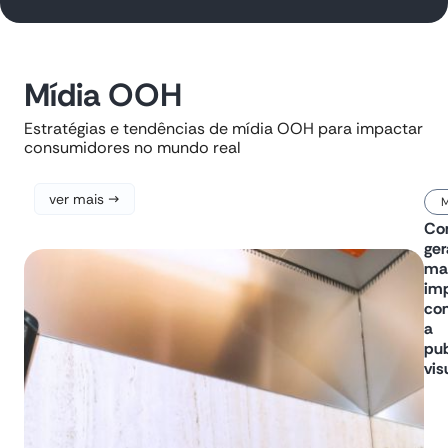
Mídia OOH
Estratégias e tendências de mídia OOH para impactar
consumidores no mundo real
ver mais →
M
Co
ger
ma
im
co
a
pub
vis
A
pub
visu
pod