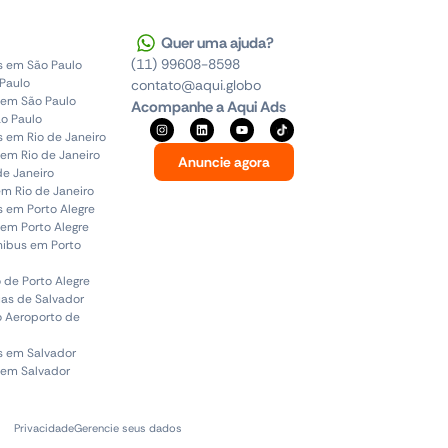
Quer uma ajuda?
(11) 99608-8598
s em São Paulo
 Paulo
contato@aqui.globo
 em São Paulo
Acompanhe a Aqui Ads
o Paulo
s em Rio de Janeiro
em Rio de Janeiro
Anuncie agora
de Janeiro
em Rio de Janeiro
s em Porto Alegre
em Porto Alegre
ônibus em Porto
 de Porto Alegre
uas de Salvador
o Aeroporto de
s em Salvador
 em Salvador
Privacidade
Gerencie seus dados