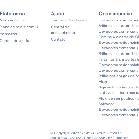
Plataforma
Ajuda
Onde anunciar
Meus anuncios
Termos e Condições
Elevadores residenciai
Brilhe nas ruas em São
Plano de mídia com IA
Central do
Elevadores comerciais
conhecimento
Adcreator
Domine a cidade de Sã
Contato
Central de ajuda
Elevadores residenciai
Elevadores comerciais 
Brilhe nas ruas em Rio 
Telas nos transportes 
Elevadores residenciai
Elevadores comerciais 
Brilhe nos abrigos de 
Alegre
Seja visto no Aeroporto
Mais visibilidade nas r
Alcance seu público n
Salvador
Elevadores residenciai
Elevadores comerciais
© Copyright 2026 GLOBO COMUNICACAO E
PARTICIPACOES S/A | CNPJ: 27.865.757/0096-65