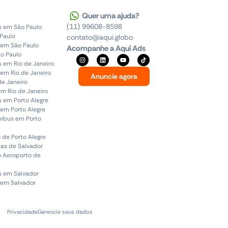
Quer uma ajuda?
(11) 99608-8598
s em São Paulo
 Paulo
contato@aqui.globo
 em São Paulo
Acompanhe a Aqui Ads
o Paulo
s em Rio de Janeiro
em Rio de Janeiro
Anuncie agora
de Janeiro
em Rio de Janeiro
s em Porto Alegre
em Porto Alegre
ônibus em Porto
 de Porto Alegre
uas de Salvador
o Aeroporto de
s em Salvador
 em Salvador
Privacidade
Gerencie seus dados