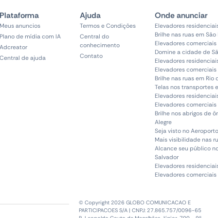
Plataforma
Ajuda
Onde anunciar
Meus anuncios
Termos e Condições
Elevadores residenciai
Brilhe nas ruas em São
Plano de mídia com IA
Central do
Elevadores comerciais
conhecimento
Adcreator
Domine a cidade de Sã
Contato
Central de ajuda
Elevadores residenciai
Elevadores comerciais 
Brilhe nas ruas em Rio 
Telas nos transportes 
Elevadores residenciai
Elevadores comerciais 
Brilhe nos abrigos de 
Alegre
Seja visto no Aeroporto
Mais visibilidade nas r
Alcance seu público n
Salvador
Elevadores residenciai
Elevadores comerciais
© Copyright 2026 GLOBO COMUNICACAO E
PARTICIPACOES S/A | CNPJ: 27.865.757/0096-65
R. Leopoldo Couto de Magalhães Júnior, 700 - 9º