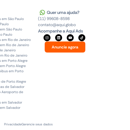
Quer uma ajuda?
(11) 99608-8598
s em São Paulo
 Paulo
contato@aqui.globo
 em São Paulo
Acompanhe a Aqui Ads
o Paulo
s em Rio de Janeiro
em Rio de Janeiro
Anuncie agora
de Janeiro
em Rio de Janeiro
s em Porto Alegre
em Porto Alegre
ônibus em Porto
 de Porto Alegre
uas de Salvador
o Aeroporto de
s em Salvador
 em Salvador
Privacidade
Gerencie seus dados