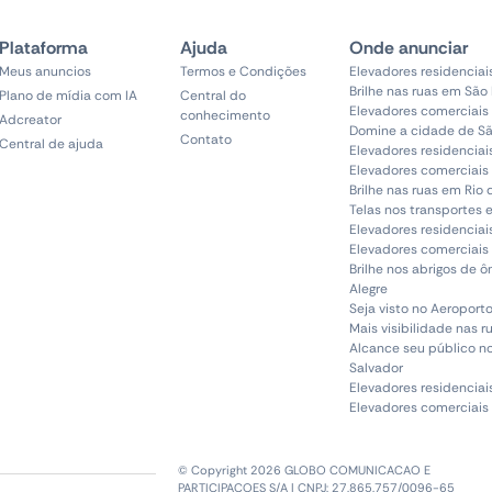
Plataforma
Ajuda
Onde anunciar
Meus anuncios
Termos e Condições
Elevadores residenciai
Brilhe nas ruas em São
Plano de mídia com IA
Central do
Elevadores comerciais
conhecimento
Adcreator
Domine a cidade de Sã
Contato
Central de ajuda
Elevadores residenciai
Elevadores comerciais 
Brilhe nas ruas em Rio 
Telas nos transportes 
Elevadores residenciai
Elevadores comerciais 
Brilhe nos abrigos de 
Alegre
Seja visto no Aeroporto
Mais visibilidade nas r
Alcance seu público n
Salvador
Elevadores residenciai
Elevadores comerciais
© Copyright 2026 GLOBO COMUNICACAO E
PARTICIPACOES S/A | CNPJ: 27.865.757/0096-65