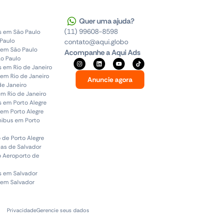
Quer uma ajuda?
(11) 99608-8598
s em São Paulo
 Paulo
contato@aqui.globo
 em São Paulo
Acompanhe a Aqui Ads
o Paulo
s em Rio de Janeiro
em Rio de Janeiro
Anuncie agora
de Janeiro
em Rio de Janeiro
s em Porto Alegre
em Porto Alegre
ônibus em Porto
 de Porto Alegre
uas de Salvador
o Aeroporto de
s em Salvador
 em Salvador
Privacidade
Gerencie seus dados