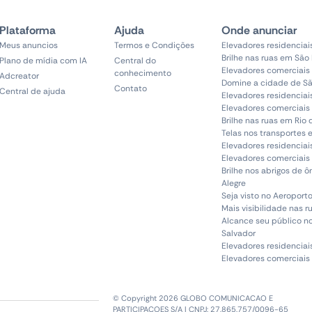
Plataforma
Ajuda
Onde anunciar
Meus anuncios
Termos e Condições
Elevadores residenciai
Brilhe nas ruas em São
Plano de mídia com IA
Central do
Elevadores comerciais
conhecimento
Adcreator
Domine a cidade de Sã
Contato
Central de ajuda
Elevadores residenciai
Elevadores comerciais 
Brilhe nas ruas em Rio 
Telas nos transportes 
Elevadores residenciai
Elevadores comerciais 
Brilhe nos abrigos de 
Alegre
Seja visto no Aeroporto
Mais visibilidade nas r
Alcance seu público n
Salvador
Elevadores residenciai
Elevadores comerciais
© Copyright 2026 GLOBO COMUNICACAO E
PARTICIPACOES S/A | CNPJ: 27.865.757/0096-65