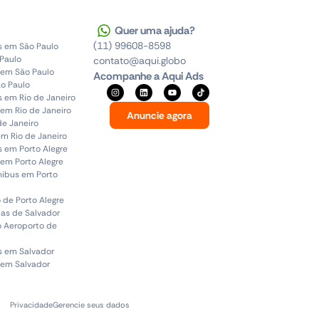
Quer uma ajuda?
(11) 99608-8598
s em São Paulo
 Paulo
contato@aqui.globo
 em São Paulo
Acompanhe a Aqui Ads
o Paulo
s em Rio de Janeiro
em Rio de Janeiro
Anuncie agora
de Janeiro
em Rio de Janeiro
s em Porto Alegre
em Porto Alegre
ônibus em Porto
 de Porto Alegre
uas de Salvador
o Aeroporto de
s em Salvador
 em Salvador
Privacidade
Gerencie seus dados