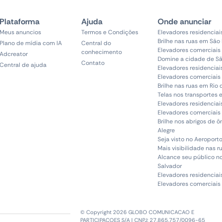
Plataforma
Ajuda
Onde anunciar
Meus anuncios
Termos e Condições
Elevadores residenciai
Brilhe nas ruas em São
Plano de mídia com IA
Central do
Elevadores comerciais
conhecimento
Adcreator
Domine a cidade de Sã
Contato
Central de ajuda
Elevadores residenciai
Elevadores comerciais 
Brilhe nas ruas em Rio 
Telas nos transportes 
Elevadores residenciai
Elevadores comerciais 
Brilhe nos abrigos de 
Alegre
Seja visto no Aeroporto
Mais visibilidade nas r
Alcance seu público n
Salvador
Elevadores residenciai
Elevadores comerciais
© Copyright 2026 GLOBO COMUNICACAO E
PARTICIPACOES S/A | CNPJ: 27.865.757/0096-65