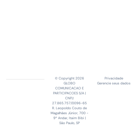
© Copyright 2026
Privacidade
GLOBO
Gerencie seus dados
COMUNICACAO E
PARTICIPACOES S/A |
CNPJ:
27.865.757/0096-65
R. Leopoldo Couto de
Magalhães Júnior, 700 -
9º Andar, Itaim Bibi |
São Paulo, SP