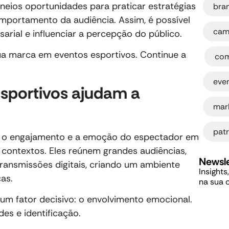
eios oportunidades para praticar estratégias
bra
portamento da audiência. Assim, é possível
cam
arial e influenciar a percepção do público.
,
ua marca em eventos esportivos. Continue a
com
eve
esportivos ajudam a
mar
patr
o engajamento e a emoção do espectador em
os contextos. Eles reúnem grandes audiências,
Newsle
ransmissões digitais, criando um ambiente
Insights
cas.
na sua 
um fator decisivo: o envolvimento emocional.
des e identificação.