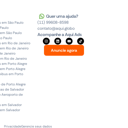
Quer uma ajuda?
(11) 99608-8598
s em São Paulo
 Paulo
contato@aqui.globo
 em São Paulo
Acompanhe a Aqui Ads
o Paulo
s em Rio de Janeiro
em Rio de Janeiro
Anuncie agora
de Janeiro
em Rio de Janeiro
s em Porto Alegre
em Porto Alegre
ônibus em Porto
 de Porto Alegre
uas de Salvador
o Aeroporto de
s em Salvador
 em Salvador
Privacidade
Gerencie seus dados