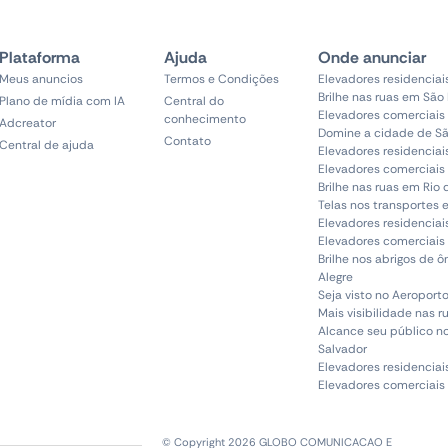
Plataforma
Ajuda
Onde anunciar
Meus anuncios
Termos e Condições
Elevadores residenciai
Brilhe nas ruas em São
Plano de mídia com IA
Central do
Elevadores comerciais
conhecimento
Adcreator
Domine a cidade de Sã
Contato
Central de ajuda
Elevadores residenciai
Elevadores comerciais 
Brilhe nas ruas em Rio 
Telas nos transportes 
Elevadores residenciai
Elevadores comerciais 
Brilhe nos abrigos de 
Alegre
Seja visto no Aeroporto
Mais visibilidade nas r
Alcance seu público n
Salvador
Elevadores residenciai
Elevadores comerciais
© Copyright 2026 GLOBO COMUNICACAO E