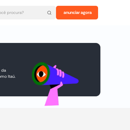
anunciar agora
 da
mo Itaú.