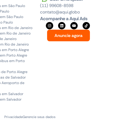
(11) 99608-8598
s em São Paulo
 Paulo
contato@aqui.globo
 em São Paulo
Acompanhe a Aqui Ads
o Paulo
s em Rio de Janeiro
em Rio de Janeiro
Anuncie agora
de Janeiro
em Rio de Janeiro
s em Porto Alegre
em Porto Alegre
ônibus em Porto
 de Porto Alegre
uas de Salvador
o Aeroporto de
s em Salvador
 em Salvador
Privacidade
Gerencie seus dados