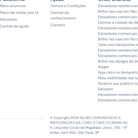
Meus anuncios
Termos e Condições
Elevadores residenciai
Brilhe nas ruas em São
Plano de mídia com IA
Central do
Elevadores comerciais
conhecimento
Adcreator
Domine a cidade de Sã
Contato
Central de ajuda
Elevadores residenciai
Elevadores comerciais 
Brilhe nas ruas em Rio 
Telas nos transportes 
Elevadores residenciai
Elevadores comerciais 
Brilhe nos abrigos de 
Alegre
Seja visto no Aeroporto
Mais visibilidade nas r
Alcance seu público n
Salvador
Elevadores residenciai
Elevadores comerciais
© Copyright 2026 GLOBO COMUNICACAO E
PARTICIPACOES S/A | CNPJ: 27.865.757/0096-65
R. Leopoldo Couto de Magalhães Júnior, 700 - 9º
Andar, Itaim Bibi | São Paulo, SP