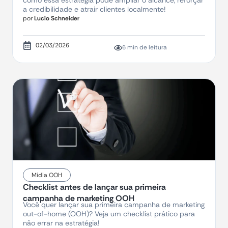
como essa estratégia pode ampliar o alcance, reforçar
a credibilidade e atrair clientes localmente!
por
Lucio Schneider
02/03/2026
6 min de leitura
Mídia OOH
Checklist antes de lançar sua primeira
campanha de marketing OOH
Você quer lançar sua primeira campanha de marketing
out-of-home (OOH)? Veja um checklist prático para
não errar na estratégia!