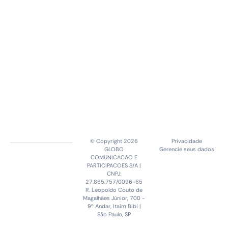
© Copyright 2026
Privacidade
GLOBO
Gerencie seus dados
COMUNICACAO E
PARTICIPACOES S/A |
CNPJ:
27.865.757/0096-65
R. Leopoldo Couto de
Magalhães Júnior, 700 -
9º Andar, Itaim Bibi |
São Paulo, SP