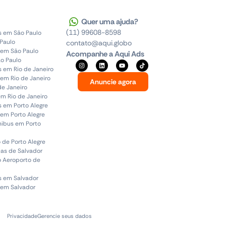
Quer uma ajuda?
(11) 99608-8598
s em São Paulo
 Paulo
contato@aqui.globo
 em São Paulo
Acompanhe a Aqui Ads
o Paulo
s em Rio de Janeiro
em Rio de Janeiro
Anuncie agora
de Janeiro
em Rio de Janeiro
s em Porto Alegre
em Porto Alegre
ônibus em Porto
 de Porto Alegre
uas de Salvador
o Aeroporto de
s em Salvador
 em Salvador
Privacidade
Gerencie seus dados