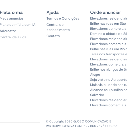
Plataforma
Ajuda
Onde anunciar
Meus anuncios
Termos e Condições
Elevadores residenciai
Brilhe nas ruas em São
Plano de mídia com IA
Central do
Elevadores comerciais
conhecimento
Adcreator
Domine a cidade de Sã
Contato
Central de ajuda
Elevadores residenciai
Elevadores comerciais 
Brilhe nas ruas em Rio 
Telas nos transportes 
Elevadores residenciai
Elevadores comerciais 
Brilhe nos abrigos de 
Alegre
Seja visto no Aeroporto
Mais visibilidade nas r
Alcance seu público n
Salvador
Elevadores residenciai
Elevadores comerciais
© Copyright 2026 GLOBO COMUNICACAO E
PARTICIPACOES S/A | CNPJ: 27.865.757/0096-65