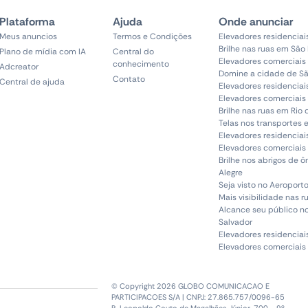
Plataforma
Ajuda
Onde anunciar
Meus anuncios
Termos e Condições
Elevadores residenciai
Brilhe nas ruas em São
Plano de mídia com IA
Central do
Elevadores comerciais
conhecimento
Adcreator
Domine a cidade de Sã
Contato
Central de ajuda
Elevadores residenciai
Elevadores comerciais 
Brilhe nas ruas em Rio 
Telas nos transportes 
Elevadores residenciai
Elevadores comerciais 
Brilhe nos abrigos de 
Alegre
Seja visto no Aeroporto
Mais visibilidade nas r
Alcance seu público n
Salvador
Elevadores residenciai
Elevadores comerciais
© Copyright 2026 GLOBO COMUNICACAO E
PARTICIPACOES S/A | CNPJ: 27.865.757/0096-65
R. Leopoldo Couto de Magalhães Júnior, 700 - 9º