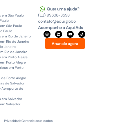
Quer uma ajuda?
(11) 99608-8598
s em São Paulo
 Paulo
contato@aqui.globo
 em São Paulo
Acompanhe a Aqui Ads
o Paulo
s em Rio de Janeiro
em Rio de Janeiro
Anuncie agora
de Janeiro
em Rio de Janeiro
s em Porto Alegre
em Porto Alegre
ônibus em Porto
 de Porto Alegre
uas de Salvador
o Aeroporto de
s em Salvador
 em Salvador
Privacidade
Gerencie seus dados