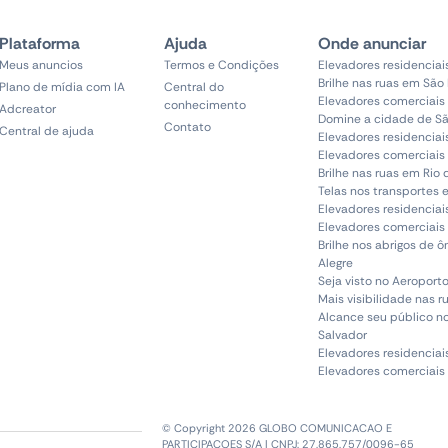
Plataforma
Ajuda
Onde anunciar
Meus anuncios
Termos e Condições
Elevadores residenciai
Brilhe nas ruas em São
Plano de mídia com IA
Central do
Elevadores comerciais
conhecimento
Adcreator
Domine a cidade de Sã
Contato
Central de ajuda
Elevadores residenciai
Elevadores comerciais 
Brilhe nas ruas em Rio 
Telas nos transportes 
Elevadores residenciai
Elevadores comerciais 
Brilhe nos abrigos de 
Alegre
Seja visto no Aeroporto
Mais visibilidade nas r
Alcance seu público n
Salvador
Elevadores residenciai
Elevadores comerciais
© Copyright 2026 GLOBO COMUNICACAO E
PARTICIPACOES S/A | CNPJ: 27.865.757/0096-65