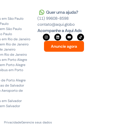
Quer uma ajuda?
(11) 99608-8598
s em São Paulo
 Paulo
contato@aqui.globo
 em São Paulo
Acompanhe a Aqui Ads
o Paulo
s em Rio de Janeiro
em Rio de Janeiro
Anuncie agora
de Janeiro
em Rio de Janeiro
s em Porto Alegre
em Porto Alegre
ônibus em Porto
 de Porto Alegre
uas de Salvador
o Aeroporto de
s em Salvador
 em Salvador
Privacidade
Gerencie seus dados