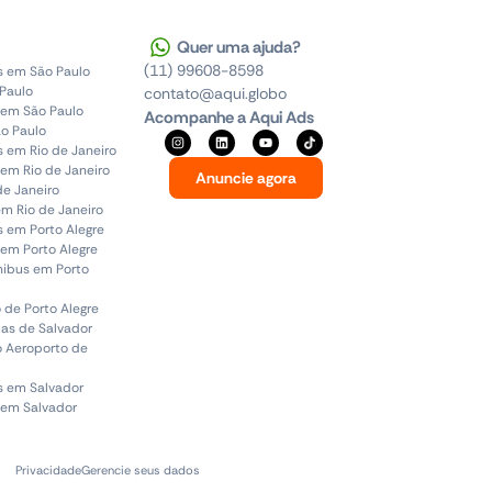
Quer uma ajuda?
(11) 99608-8598
s em São Paulo
 Paulo
contato@aqui.globo
 em São Paulo
Acompanhe a Aqui Ads
o Paulo
s em Rio de Janeiro
em Rio de Janeiro
Anuncie agora
de Janeiro
em Rio de Janeiro
s em Porto Alegre
em Porto Alegre
ônibus em Porto
 de Porto Alegre
uas de Salvador
o Aeroporto de
s em Salvador
 em Salvador
Privacidade
Gerencie seus dados