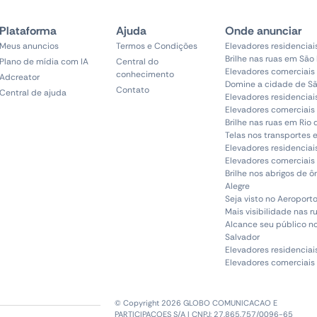
Plataforma
Ajuda
Onde anunciar
Meus anuncios
Termos e Condições
Elevadores residenciai
Brilhe nas ruas em São
Plano de mídia com IA
Central do
Elevadores comerciais
conhecimento
Adcreator
Domine a cidade de Sã
Contato
Central de ajuda
Elevadores residenciai
Elevadores comerciais 
Brilhe nas ruas em Rio 
Telas nos transportes 
Elevadores residenciai
Elevadores comerciais 
Brilhe nos abrigos de 
Alegre
Seja visto no Aeroporto
Mais visibilidade nas r
Alcance seu público n
Salvador
Elevadores residenciai
Elevadores comerciais
© Copyright 2026 GLOBO COMUNICACAO E
PARTICIPACOES S/A | CNPJ: 27.865.757/0096-65