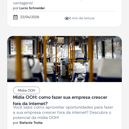
vantagens!
por
Lucio Schneider
22/04/2026
6 min de leitura
Mídia OOH
Mídia OOH: como fazer sua empresa crescer
fora da internet?
Você sabe como aproveitar oportunidades para fazer
a sua empresa crescer fora da internet? Descubra o
potencial da mídia OOH!
por
Stefanie Trotta