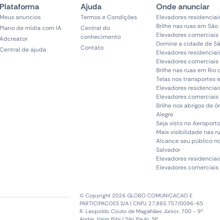
Plataforma
Ajuda
Onde anunciar
Meus anuncios
Termos e Condições
Elevadores residenciai
Brilhe nas ruas em São
Plano de mídia com IA
Central do
Elevadores comerciais
conhecimento
Adcreator
Domine a cidade de Sã
Contato
Central de ajuda
Elevadores residenciai
Elevadores comerciais 
Brilhe nas ruas em Rio 
Telas nos transportes 
Elevadores residenciai
Elevadores comerciais 
Brilhe nos abrigos de 
Alegre
Seja visto no Aeroporto
Mais visibilidade nas r
Alcance seu público n
Salvador
Elevadores residenciai
Elevadores comerciais
© Copyright 2026 GLOBO COMUNICACAO E
PARTICIPACOES S/A | CNPJ: 27.865.757/0096-65
R. Leopoldo Couto de Magalhães Júnior, 700 - 9º
Andar, Itaim Bibi | São Paulo, SP