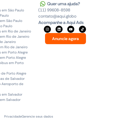
Quer uma ajuda?
(11) 99608-8598
s em São Paulo
 Paulo
contato@aqui.globo
 em São Paulo
Acompanhe a Aqui Ads
o Paulo
s em Rio de Janeiro
em Rio de Janeiro
Anuncie agora
de Janeiro
em Rio de Janeiro
s em Porto Alegre
em Porto Alegre
ônibus em Porto
 de Porto Alegre
uas de Salvador
o Aeroporto de
s em Salvador
 em Salvador
Privacidade
Gerencie seus dados