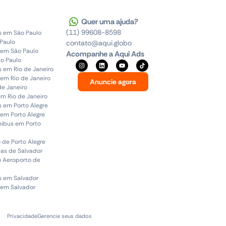
Quer uma ajuda?
(11) 99608-8598
s em São Paulo
 Paulo
contato@aqui.globo
 em São Paulo
Acompanhe a Aqui Ads
o Paulo
s em Rio de Janeiro
em Rio de Janeiro
Anuncie agora
de Janeiro
em Rio de Janeiro
s em Porto Alegre
em Porto Alegre
ônibus em Porto
 de Porto Alegre
uas de Salvador
o Aeroporto de
s em Salvador
 em Salvador
Privacidade
Gerencie seus dados