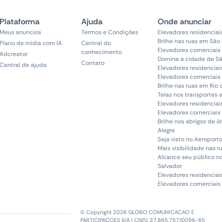
Plataforma
Ajuda
Onde anunciar
Meus anuncios
Termos e Condições
Elevadores residenciai
Brilhe nas ruas em São
Plano de mídia com IA
Central do
Elevadores comerciais
conhecimento
Adcreator
Domine a cidade de Sã
Contato
Central de ajuda
Elevadores residenciai
Elevadores comerciais 
Brilhe nas ruas em Rio 
Telas nos transportes 
Elevadores residenciai
Elevadores comerciais 
Brilhe nos abrigos de 
Alegre
Seja visto no Aeroporto
Mais visibilidade nas r
Alcance seu público n
Salvador
Elevadores residenciai
Elevadores comerciais
© Copyright 2026 GLOBO COMUNICACAO E
PARTICIPACOES S/A | CNPJ: 27.865.757/0096-65