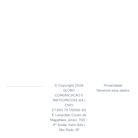
© Copyright 2026
Privacidade
GLOBO
Gerencie seus dados
COMUNICACAO E
PARTICIPACOES S/A |
CNPJ:
27.865.757/0096-65
R. Leopoldo Couto de
Magalhães Júnior, 700 -
9º Andar, Itaim Bibi |
São Paulo, SP