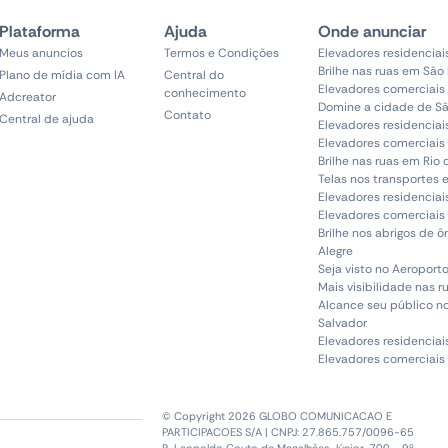
Plataforma
Ajuda
Onde anunciar
Meus anuncios
Termos e Condições
Elevadores residenciai
Brilhe nas ruas em São
Plano de mídia com IA
Central do
Elevadores comerciais
conhecimento
Adcreator
Domine a cidade de Sã
Contato
Central de ajuda
Elevadores residenciai
Elevadores comerciais 
Brilhe nas ruas em Rio 
Telas nos transportes 
Elevadores residenciai
Elevadores comerciais 
Brilhe nos abrigos de 
Alegre
Seja visto no Aeroporto
Mais visibilidade nas r
Alcance seu público n
Salvador
Elevadores residenciai
Elevadores comerciais
© Copyright 2026 GLOBO COMUNICACAO E
PARTICIPACOES S/A | CNPJ: 27.865.757/0096-65
R. Leopoldo Couto de Magalhães Júnior, 700 - 9º