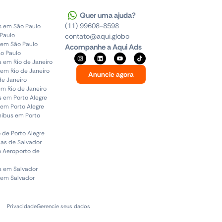
Quer uma ajuda?
(11) 99608-8598
s em São Paulo
 Paulo
contato@aqui.globo
 em São Paulo
Acompanhe a Aqui Ads
o Paulo
s em Rio de Janeiro
em Rio de Janeiro
Anuncie agora
de Janeiro
em Rio de Janeiro
s em Porto Alegre
em Porto Alegre
ônibus em Porto
 de Porto Alegre
uas de Salvador
o Aeroporto de
s em Salvador
 em Salvador
Privacidade
Gerencie seus dados