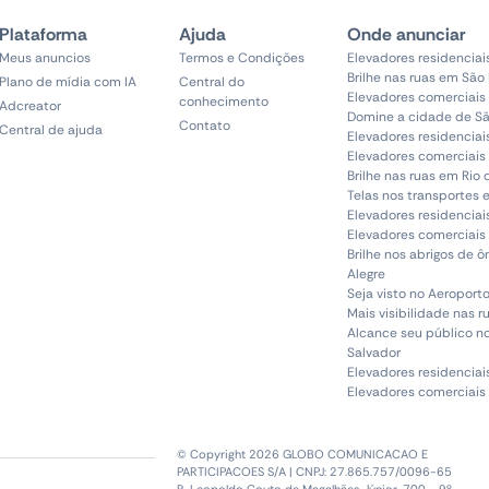
Plataforma
Ajuda
Onde anunciar
Meus anuncios
Termos e Condições
Elevadores residenciai
Brilhe nas ruas em São
Plano de mídia com IA
Central do
Elevadores comerciais
conhecimento
Adcreator
Domine a cidade de Sã
Contato
Central de ajuda
Elevadores residenciai
Elevadores comerciais 
Brilhe nas ruas em Rio 
Telas nos transportes 
Elevadores residenciai
Elevadores comerciais 
Brilhe nos abrigos de 
Alegre
Seja visto no Aeroporto
Mais visibilidade nas r
Alcance seu público n
Salvador
Elevadores residenciai
Elevadores comerciais
© Copyright 2026 GLOBO COMUNICACAO E
PARTICIPACOES S/A | CNPJ: 27.865.757/0096-65
R. Leopoldo Couto de Magalhães Júnior, 700 - 9º