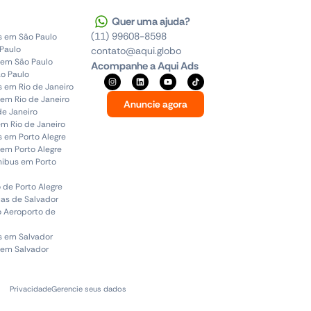
Quer uma ajuda?
(11) 99608-8598
s em São Paulo
 Paulo
contato@aqui.globo
 em São Paulo
Acompanhe a Aqui Ads
o Paulo
s em Rio de Janeiro
em Rio de Janeiro
Anuncie agora
de Janeiro
em Rio de Janeiro
s em Porto Alegre
em Porto Alegre
ônibus em Porto
 de Porto Alegre
uas de Salvador
o Aeroporto de
s em Salvador
 em Salvador
Privacidade
Gerencie seus dados