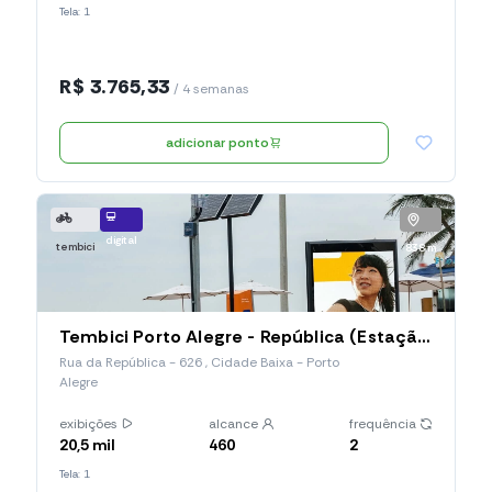
Tela: 1
R$ 3.765,33
/ 4 semanas
adicionar ponto
digital
tembici
838 m
Tembici Porto Alegre - República (Estação 016), Rua Da República
Rua da República - 626 , Cidade Baixa - Porto
Alegre
exibições
alcance
frequência
20,5 mil
460
2
Tela: 1