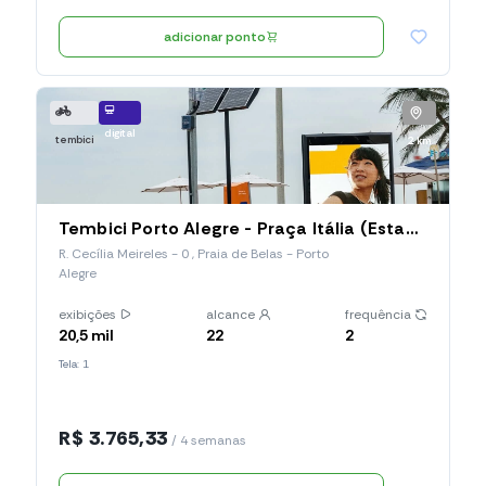
adicionar ponto
digital
tembici
2 km
Tembici Porto Alegre - Praça Itália (Estação 021), R. Cecília Meireles
R. Cecília Meireles - 0 , Praia de Belas - Porto
Alegre
exibições
alcance
frequência
20,5 mil
22
2
Tela: 1
R$ 3.765,33
/ 4 semanas