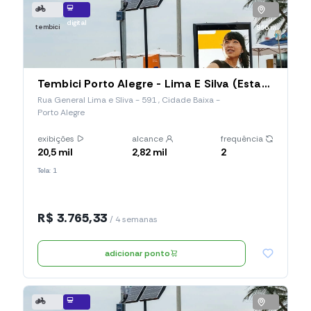
digital
tembici
956 m
Tembici Porto Alegre - Lima E Silva (Estação 014), Rua General Lima E Sliva
Rua General Lima e Sliva - 591 , Cidade Baixa -
Porto Alegre
exibições
alcance
frequência
20,5 mil
2,82 mil
2
Tela: 1
R$ 3.765,33
/ 4 semanas
adicionar ponto