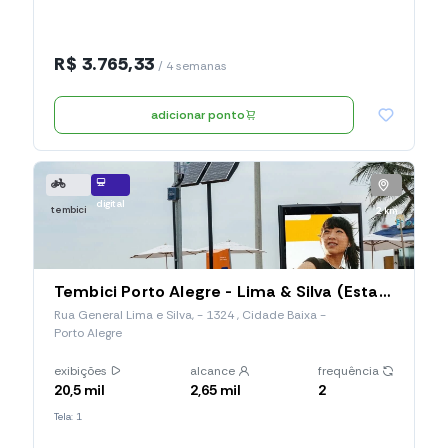
R$ 3.765,33
/ 4 semanas
adicionar ponto
digital
tembici
2 km
Tembici Porto Alegre - Lima & Silva (Estação 059), Rua General Lima E Silva,
Rua General Lima e Silva, - 1324 , Cidade Baixa -
Porto Alegre
exibições
alcance
frequência
20,5 mil
2,65 mil
2
Tela: 1