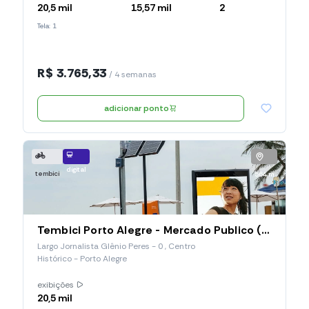
20,5 mil
15,57 mil
2
Tela: 1
R$ 3.765,33
/ 4 semanas
adicionar ponto
digital
tembici
564 m
Tembici Porto Alegre - Mercado Publico (Estação 001), Largo Jornalista Glênio Peres
Largo Jornalista Glênio Peres - 0 , Centro
Histórico - Porto Alegre
exibições
20,5 mil