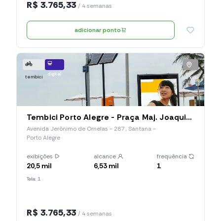
R$ 3.765,33
/ 4 semanas
adicionar ponto
digital
tembici
2 km
Tembici Porto Alegre - Praça Maj. Joaquim De Queiros (Estação 029), Avenida Jerônimo De Ornelas
Avenida Jerônimo de Ornelas - 287 , Santana -
Porto Alegre
exibições
alcance
frequência
20,5 mil
6,53 mil
1
Tela: 1
R$ 3.765,33
/ 4 semanas