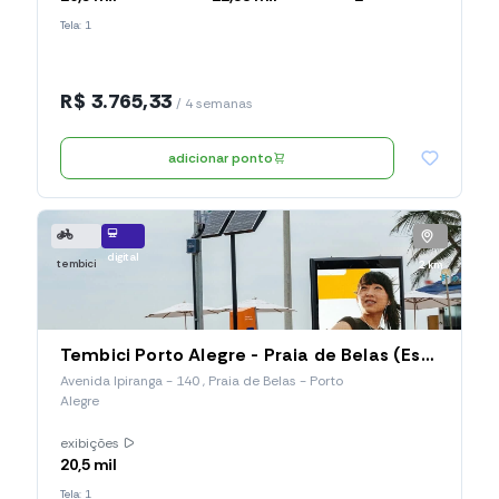
Tela: 1
R$ 3.765,33
/ 4 semanas
adicionar ponto
digital
tembici
2 km
Tembici Porto Alegre - Praia de Belas (Estação 020)
Avenida Ipiranga - 140 , Praia de Belas - Porto
Alegre
exibições
20,5 mil
Tela: 1