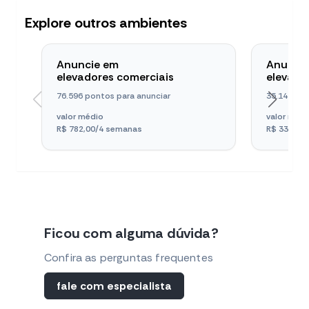
Explore outros ambientes
Anuncie em
Anunci
elevadores comerciais
elevado
76.596 pontos para anunciar
35.144 pon
valor médio
valor méd
R$ 782,00
/4 semanas
R$ 338,00
Ficou com alguma dúvida?
Confira as perguntas frequentes
fale com especialista