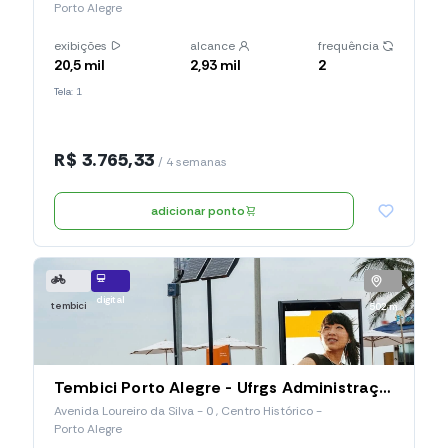
Porto Alegre
exibições
alcance
frequência
20,5 mil
2,93 mil
2
Tela: 1
R$ 3.765,33
/ 4 semanas
adicionar ponto
digital
tembici
502 m
Tembici Porto Alegre - Ufrgs Administração (Estação 010), Avenida Loureiro Da Silva
Avenida Loureiro da Silva - 0 , Centro Histórico -
Porto Alegre