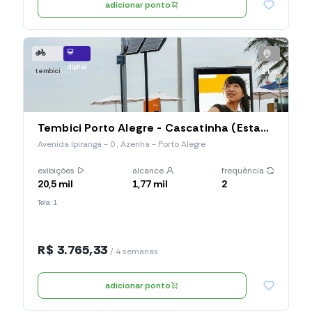
adicionar ponto
digital
tembici
2 km
Tembici Porto Alegre - Cascatinha (Estação 024), Avenida Ipiranga
Avenida Ipiranga - 0 , Azenha - Porto Alegre
exibições
alcance
frequência
20,5 mil
1,77 mil
2
Tela: 1
R$ 3.765,33
/ 4 semanas
adicionar ponto