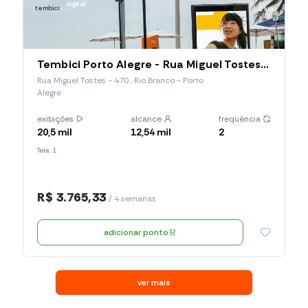
digital
tembici
2 km
Tembici Porto Alegre - Rua Miguel Tostes (Estação 037), Rua Miguel Tostes
Rua Miguel Tostes - 470 , Rio Branco - Porto
Alegre
exibições
alcance
frequência
20,5 mil
12,54 mil
2
Tela: 1
R$ 3.765,33
/ 4 semanas
adicionar ponto
ver mais