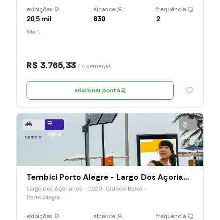
exibições
alcance
frequência
20,5 mil
830
2
Tela: 1
R$ 3.765,33
/ 4 semanas
adicionar ponto
digital
tembici
555 m
Tembici Porto Alegre - Largo Dos Açorianos (Estação 085), Largo Dos Açorianos
Largo dos Açorianos - 1520 , Cidade Baixa -
Porto Alegre
exibições
alcance
frequência