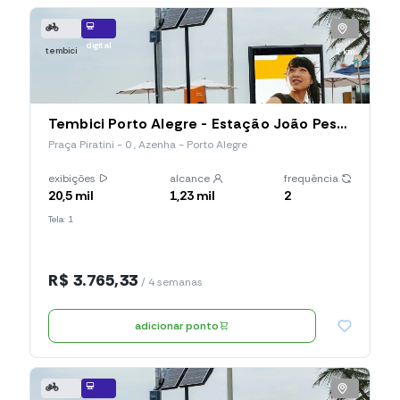
digital
tembici
2 km
Tembici Porto Alegre - Estação João Pessoa (Estação 027), Praça Piratini
Praça Piratini - 0 , Azenha - Porto Alegre
exibições
alcance
frequência
20,5 mil
1,23 mil
2
Tela: 1
R$ 3.765,33
/ 4 semanas
adicionar ponto