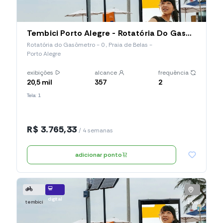
Tembici Porto Alegre - Rotatória Do Gasômetro (Estação 019), Rotatória Do Gasômetro
Rotatória do Gasômetro - 0 , Praia de Belas -
Porto Alegre
exibições
alcance
frequência
20,5 mil
357
2
Tela: 1
R$ 3.765,33
/ 4 semanas
adicionar ponto
digital
tembici
1 km