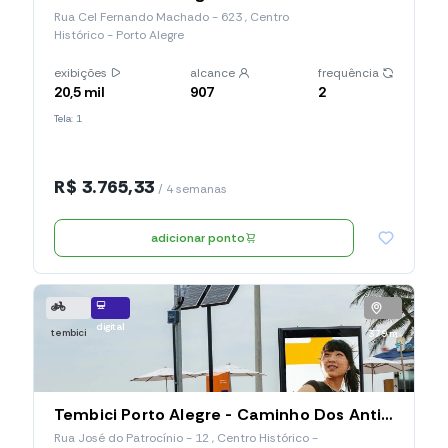
Rua Cel Fernando Machado - 623 , Centro
Histórico - Porto Alegre
exibições
alcance
frequência
20,5 mil
907
2
Tela: 1
R$ 3.765,33
/ 4 semanas
adicionar ponto
digital
tembici
379 m
Tembici Porto Alegre - Caminho Dos Antiquários (Estação 011), Rua José Do Patrocínio
Rua José do Patrocínio - 12 , Centro Histórico -