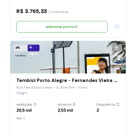
R$ 3.765,33
/ 4 semanas
adicionar ponto
digital
tembici
2 km
Tembici Porto Alegre - Fernandes Vieira (Estação 036), Rua Fernandes Vieira
Rua Fernandes Vieira - 0 , Bom Fim - Porto
Alegre
exibições
alcance
frequência
20,5 mil
2,53 mil
2
Tela: 1