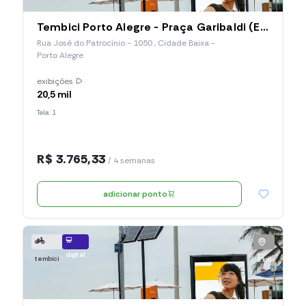
Tembici Porto Alegre - Praça Garibaldi (Estação 026), Rua José Do Patrocínio
Rua José do Patrocínio - 1050 , Cidade Baixa -
Porto Alegre
exibições
20,5 mil
Tela: 1
R$ 3.765,33
/ 4 semanas
adicionar ponto
digital
tembici
1 km