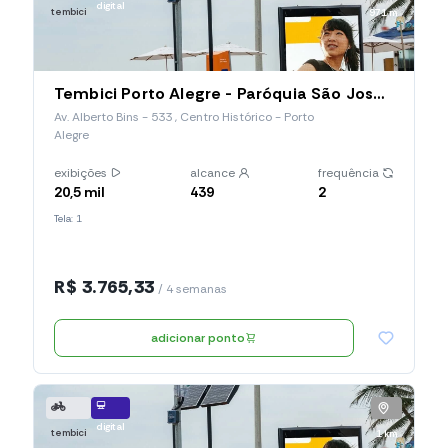
digital
tembici
971 m
Tembici Porto Alegre - Paróquia São José (Estação 097), Av. Alberto Bins
Av. Alberto Bins - 533 , Centro Histórico - Porto
Alegre
exibições
alcance
frequência
20,5 mil
439
2
Tela: 1
R$ 3.765,33
/ 4 semanas
adicionar ponto
digital
tembici
1 km