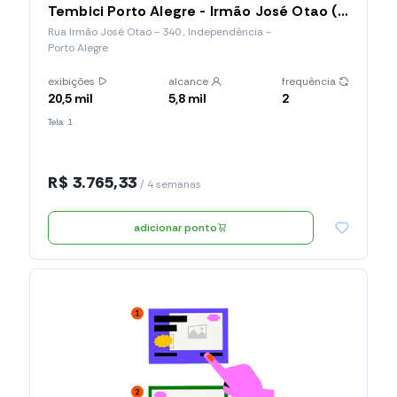
Tembici Porto Alegre - Irmão José Otao (Estação 035), Rua Irmão José Otao
Rua Irmão José Otao - 340 , Independência -
Porto Alegre
exibições
alcance
frequência
20,5 mil
5,8 mil
2
Tela: 1
R$ 3.765,33
/ 4 semanas
adicionar ponto