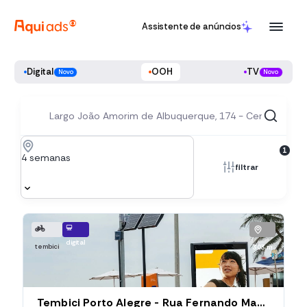
Assistente de anúncios
Digital
OOH
TV
Novo
Novo
1
4 semanas
filtrar
digital
tembici
303 m
Tembici Porto Alegre - Rua Fernando Machado (Estação 005), Rua Cel Fernando Machado