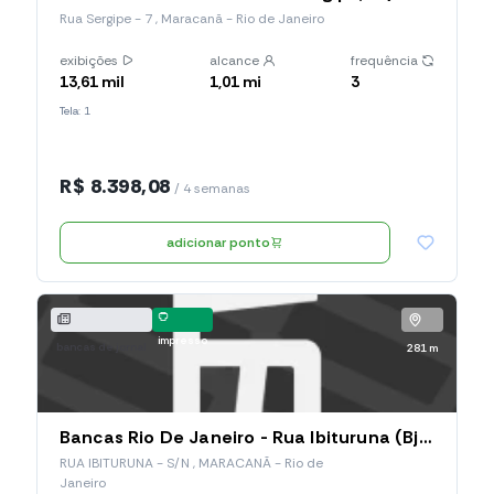
Rua Sergipe - 7 , Maracanã - Rio de Janeiro
exibições
alcance
frequência
13,61 mil
1,01 mi
3
Tela: 1
R$ 8.398,08
/ 4 semanas
adicionar ponto
impresso
bancas de jornal
281 m
Bancas Rio De Janeiro - Rua Ibituruna (Bj470), RUA IBITURUNA
RUA IBITURUNA - S/N , MARACANÃ - Rio de
Janeiro