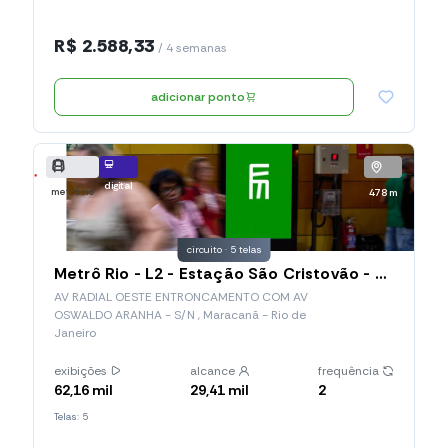
R$ 2.588,33
/ 4 semanas
adicionar ponto
digital
metrô rio
478 m
circuito · 5 telas
Metrô Rio - L2 - Estação São Cristovão - Mub Vertical
AV RADIAL OESTE ENTRONCAMENTO COM AV
OSWALDO ARANHA - S/N , Maracanã - Rio de
Janeiro
exibições
alcance
frequência
62,16 mil
29,41 mil
2
Telas: 5