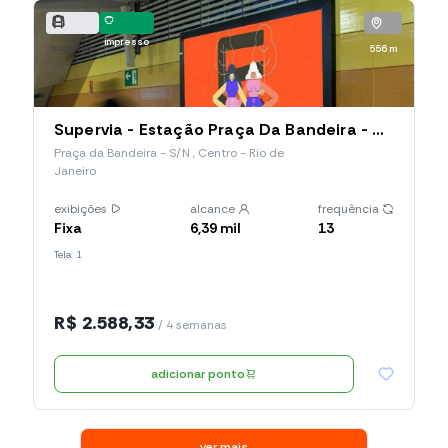
impresso
supervia
556 m
Supervia - Estação Praça Da Bandeira - Mub Horizontal (003.PBA.MH)
Praça da Bandeira - S/N , Centro - Rio de
Janeiro
exibições
alcance
frequência
Fixa
6,39 mil
13
Tela: 1
R$ 2.588,33
/ 4 semanas
adicionar ponto
ver mais