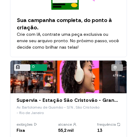
Sua campanha completa, do ponto à
criação.
Crie com IA, contrate uma peça exclusiva ou
envie seu arquivo pronto. No próximo passo, você
decide como brilhar nas telas!
impresso
supervia
478 m
Supervia - Estação São Cristovão - Grandes Fluxos (LADO DIREITO FACE VIA)
Av. Bartolomeu de Gusmão - S/N , São Cristovão
- Rio de Janeiro
exibições
alcance
frequência
Fixa
55,2 mil
13