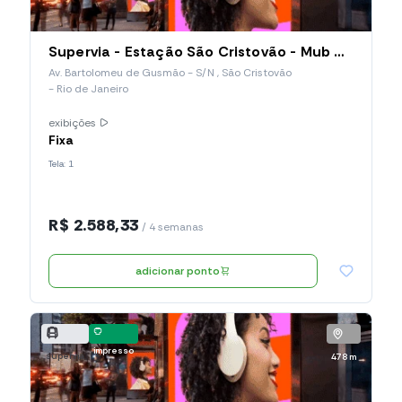
Supervia - Estação São Cristovão - Mub Horizontal (003.SCO.MH)
Av. Bartolomeu de Gusmão - S/N , São Cristovão
- Rio de Janeiro
exibições
Fixa
Tela: 1
R$ 2.588,33
/ 4 semanas
adicionar ponto
impresso
supervia
478 m