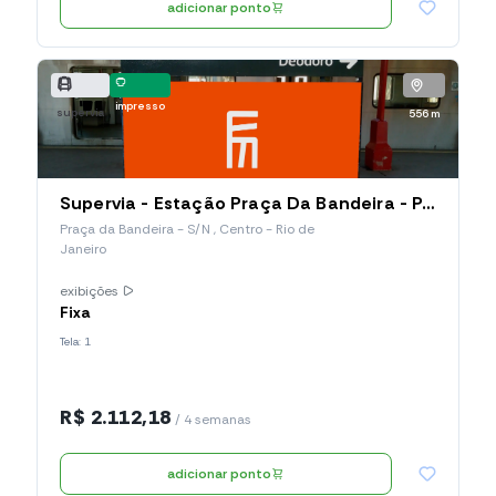
adicionar ponto
impresso
supervia
556 m
Supervia - Estação Praça Da Bandeira - Painel de Plataforma - Dupla Face (002.PBA.PP)
Praça da Bandeira - S/N , Centro - Rio de
Janeiro
exibições
Fixa
Tela: 1
R$ 2.112,18
/ 4 semanas
adicionar ponto