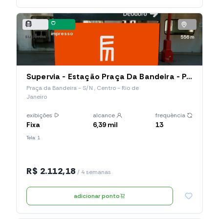
impresso
supervia
556 m
Supervia - Estação Praça Da Bandeira - Painel de Plataforma - Dupla Face (001.PBA.PP)
Praça da Bandeira - S/N , Centro - Rio de
Janeiro
exibições
alcance
frequência
Fixa
6,39 mil
13
Tela: 1
R$ 2.112,18
/ 4 semanas
adicionar ponto