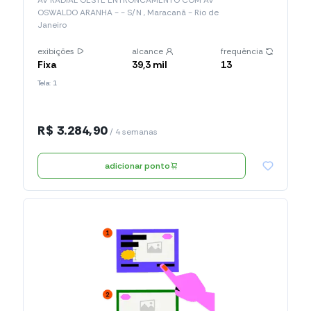
AV RADIAL OESTE ENTRONCAMENTO COM AV
OSWALDO ARANHA - - S/N , Maracanã - Rio de
Janeiro
exibições
alcance
frequência
Fixa
39,3 mil
13
Tela: 1
R$ 3.284,90
/ 4 semanas
adicionar ponto