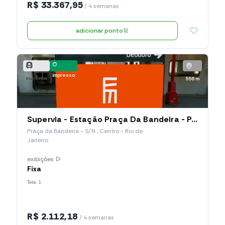
R$ 33.367,95
/ 4 semanas
adicionar ponto
impresso
supervia
556 m
Supervia - Estação Praça Da Bandeira - Painel de Plataforma - Dupla Face (006.PBA.PP)
Praça da Bandeira - S/N , Centro - Rio de
Janeiro
exibições
Fixa
Tela: 1
R$ 2.112,18
/ 4 semanas