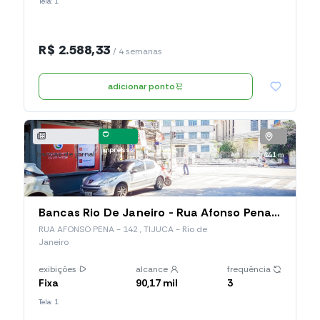
Tela: 1
R$ 2.588,33
/ 4 semanas
adicionar ponto
impresso
bancas de jornal
441 m
Bancas Rio De Janeiro - Rua Afonso Pena, 142 (Bj229), RUA AFONSO PENA
RUA AFONSO PENA - 142 , TIJUCA - Rio de
Janeiro
exibições
alcance
frequência
Fixa
90,17 mil
3
Tela: 1