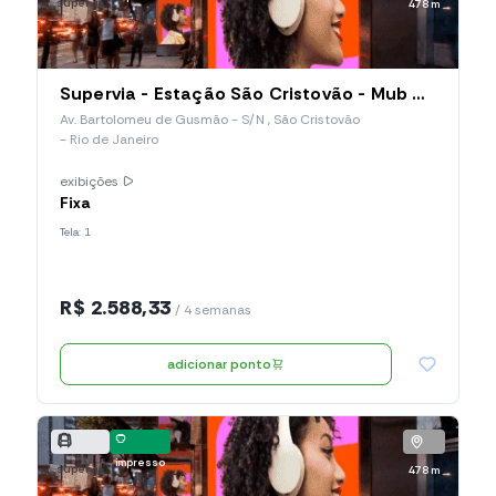
supervia
478 m
Supervia - Estação São Cristovão - Mub Horizontal (008.SCO.MH)
Av. Bartolomeu de Gusmão - S/N , São Cristovão
- Rio de Janeiro
exibições
Fixa
Tela: 1
R$ 2.588,33
/ 4 semanas
adicionar ponto
impresso
supervia
478 m