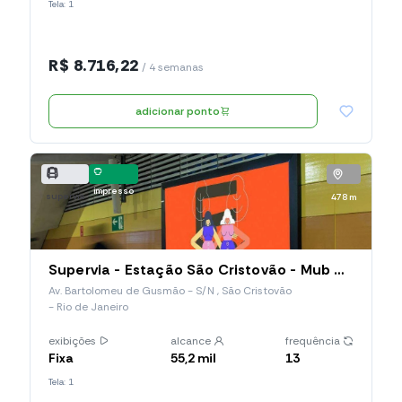
Tela: 1
R$ 8.716,22
/ 4 semanas
adicionar ponto
impresso
supervia
478 m
Supervia - Estação São Cristovão - Mub Horizontal (019.SCO.MH)
Av. Bartolomeu de Gusmão - S/N , São Cristovão
- Rio de Janeiro
exibições
alcance
frequência
Fixa
55,2 mil
13
Tela: 1