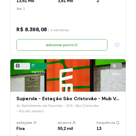
13,61 mil
3,81 mil
2
Tela: 1
R$ 8.398,08
/ 4 semanas
adicionar ponto
impresso
supervia
385 m
Supervia - Estação São Cristovão - Mub Vertical (023.SCO.MVP)
Av. Bartolomeu de Gusmão - S/N , São Cristovão
- Rio de Janeiro
exibições
alcance
frequência
Fixa
55,2 mil
13