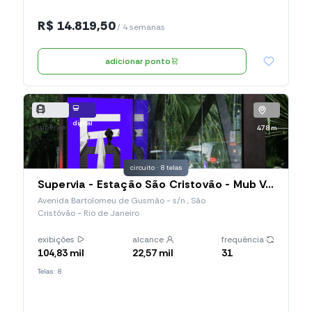
R$ 14.819,50
/ 4 semanas
adicionar ponto
digital
supervia
478 m
circuito · 8 telas
Supervia - Estação São Cristovão - Mub Vertical
Avenida Bartolomeu de Gusmão - s/n , São
Cristóvão - Rio de Janeiro
exibições
alcance
frequência
104,83 mil
22,57 mil
31
Telas: 8