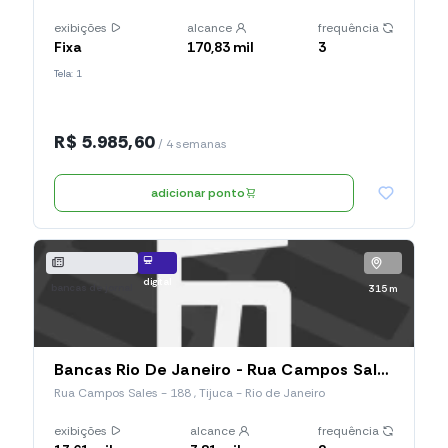
exibições
alcance
frequência
Fixa
170,83 mil
3
Tela: 1
R$ 5.985,60
/ 4 semanas
adicionar ponto
digital
bancas de jornal
315 m
Bancas Rio De Janeiro - Rua Campos Sales, 188 (Ledb-252), Rua Campos Sales
Rua Campos Sales - 188 , Tijuca - Rio de Janeiro
exibições
alcance
frequência