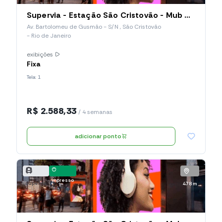
Supervia - Estação São Cristovão - Mub Horizontal (002.SCO.MH)
Av. Bartolomeu de Gusmão - S/N , São Cristovão
- Rio de Janeiro
exibições
Fixa
Tela: 1
R$ 2.588,33
/ 4 semanas
adicionar ponto
impresso
supervia
478 m