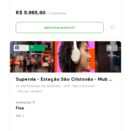
R$ 5.985,60
/ 4 semanas
adicionar ponto
impresso
supervia
478 m
Supervia - Estação São Cristovão - Mub Horizontal (018.SCO.MH)
Av. Bartolomeu de Gusmão - S/N , São Cristovão
- Rio de Janeiro
exibições
Fixa
Tela: 1