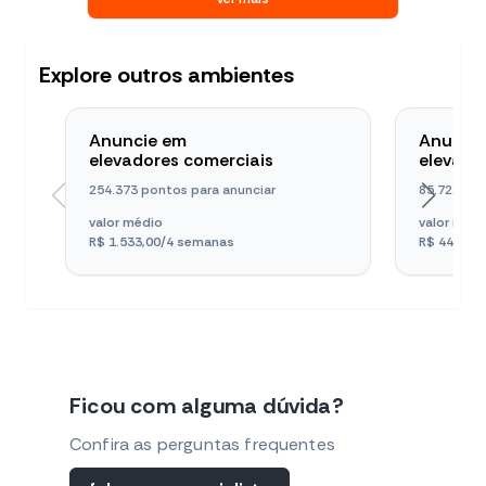
Explore outros ambientes
Anuncie em
Anunci
elevadores comerciais
elevado
254.373 pontos para anunciar
85.722 pon
valor médio
valor méd
R$ 1.533,00
/4 semanas
R$ 440,00
Ficou com alguma dúvida?
Confira as perguntas frequentes