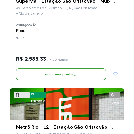
Supervia - Estação São Cristovão - Mub Horizontal (009.SCO.MH)
Av. Bartolomeu de Gusmão - S/N , São Cristovão
- Rio de Janeiro
exibições
Fixa
Tela: 1
R$ 2.588,33
/ 4 semanas
adicionar ponto
impresso
metrô rio
478 m
Metrô Rio - L2 - Estação São Cristovão - Mub Estático (SCR-N-03)