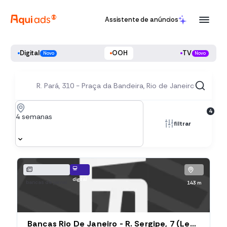
Assistente de anúncios
Digital
OOH
TV
Novo
Novo
4
4 semanas
filtrar
digital
bancas de jornal
143 m
Bancas Rio De Janeiro - R. Sergipe, 7 (Ledb-214), Rua Sergipe