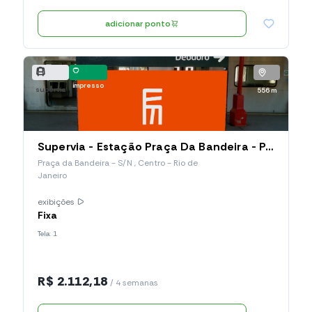
adicionar ponto
impresso
supervia
556 m
Supervia - Estação Praça Da Bandeira - Painel de Plataforma - Dupla Face (005.PBA.PP)
Praça da Bandeira - S/N , Centro - Rio de
Janeiro
exibições
Fixa
Tela: 1
R$ 2.112,18
/ 4 semanas