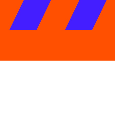
© Copyright 2026 GLOBO COMUNICACAO E PARTICIPACOES S/A | CNPJ:
27.865.757/0096-65