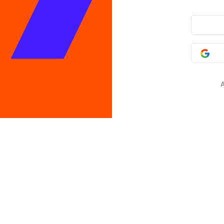
|
R. Leopoldo Couto de Magalhães Júnior, 700 - 9º Andar, Itaim Bibi
Paulo, SP