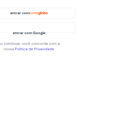
 | São
Privacidade
Gerencie seus
Gerencie seus
dados
cookies
entrar com
entrar com Google
Ao continuar, você concorda com a
nossa
Politica de Privacidade