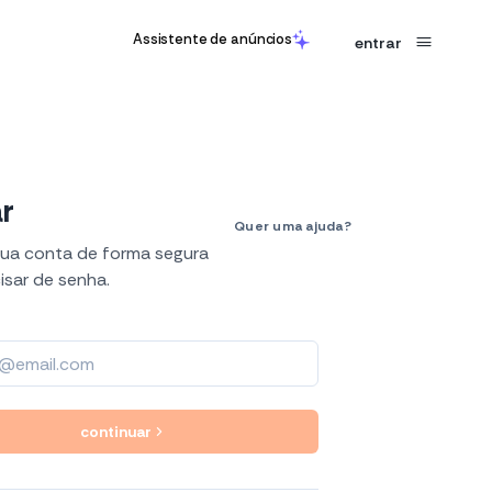
Assistente de anúncios
entrar
r
Quer uma ajuda?
ua conta de forma segura
(11) 5039-5212
isar de senha.
contato@aqui.globo
Acompanhe o Aqui Ads
Linkedin
Instagram
YouTube
Tiktok
continuar